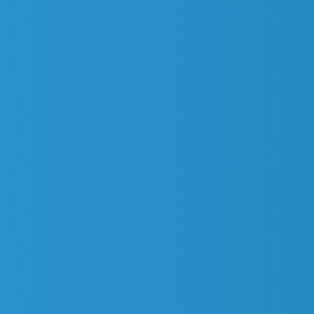
Criada em 1988 por um grupo de amigos para participar da Procissão