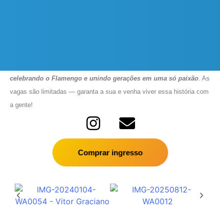
Este não é apenas um passeio de barco.
É Open Bar Premium,
Open Food à vontade, música, fantasias, energia e a tradição de
uma embarcação campeã
.
As melhores marcas
de cerveja, gin,
whisky e muito mais, navegando pelas águas paradisíacas de Angra,
celebrando o Flamengo e unindo gerações em uma só paixão
. As
vagas são limitadas — garanta a sua e venha viver essa história com
a gente!
Comprar ingresso