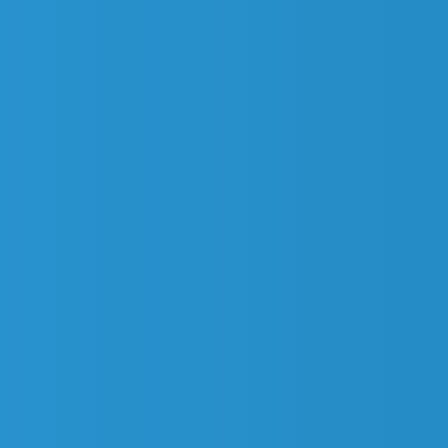
Na 18ª edição da Procissão Marítima de Angra dos Reis, o TôáTôa
Boat oferece uma experiência de Carnaval no Mar em 1º de janeiro de
2025, saindo às 10:00h do Cais de Santa Luzia. O evento inclui open
bar com cervejas, energéticos, destilados e drinks, além de comidas
variadas. O Kit Folião traz abadá, caneca de chopp, mochila e
pulseira. A escuna acomoda 120 pessoas com segurança, som de