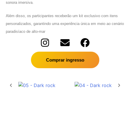
sonora imersiva.
Além disso, os participantes receberão um kit exclusivo com itens
personalizados, garantindo uma experiência única em meio ao cenário
paradisíaco de alto-mar
Comprar ingresso