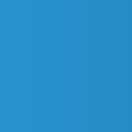
Comprar ingresso