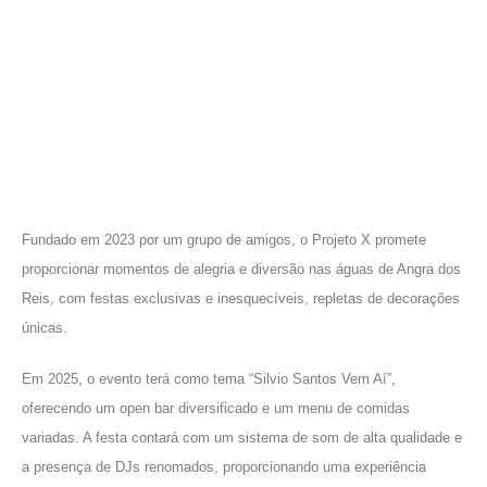
Fundado em 2023 por um grupo de amigos, o Projeto X promete
proporcionar momentos de alegria e diversão nas águas de Angra dos
Reis, com festas exclusivas e inesquecíveis, repletas de decorações
únicas.
Em 2025, o evento terá como tema “Silvio Santos Vem Aí”,
oferecendo um open bar diversificado e um menu de comidas
variadas. A festa contará com um sistema de som de alta qualidade e
a presença de DJs renomados, proporcionando uma experiência